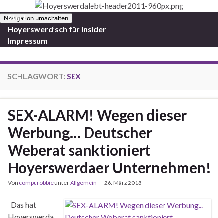
Start
Navigation umschalten
Hoyerswerd’sch für Insider
Impressum
SCHLAGWORT:
SEX
SEX-ALARM! Wegen dieser
Werbung… Deutscher
Weberat sanktioniert
Hoyerswerdaer Unternehmen!
Von
compurobbie
unter
Allgemein
26. März 2013
Das hat
Hoyerswerda