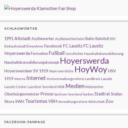
SCHLAGWÖRTER
Altstadt
1991
Bahn
Asylbewerber
Bahnhof
Asylbewerberheim
EEH
FC Lausitz
Facebook
FC Lausitz
Einkaufsstadt
Einwohner
Fußball
Hoyerswerda
Fernsehen
Geschichte
Haushaltskonsolidierung
Hoyerswerda
Haushaltskonsolidierungskonzept
HoyWoy
Hoyerswerdaer SV 1919
HSV
Hoyerswerdsche
Internet
1919
Landkreis
Lausitz
Interna
Kreisverwaltungsreform
Medien
Mutmacher
Lausitz-Center
Lausitzer Seenland
MDR
Presse
Oberbürgermeister
Stadtrat
Stefan
Sachsen
Seenland
Sorben
Tourismus
Zoo
SWH
VBH
Skora
Wirtschaft
Verwaltungsreform
FACEBOOK-FANPAGE