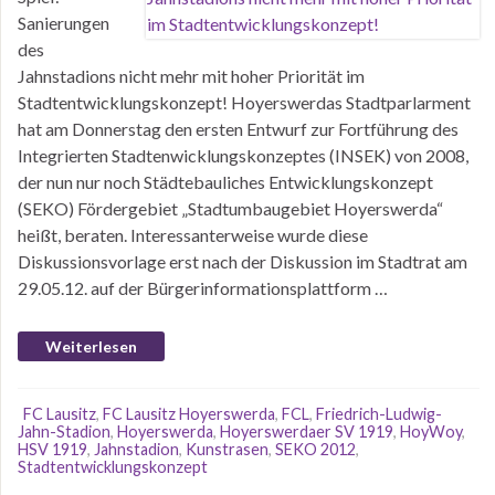
Sanierungen
des
Jahnstadions nicht mehr mit hoher Priorität im
Stadtentwicklungskonzept! Hoyerswerdas Stadtparlarment
hat am Donnerstag den ersten Entwurf zur Fortführung des
Integrierten Stadtenwicklungskonzeptes (INSEK) von 2008,
der nun nur noch Städtebauliches Entwicklungskonzept
(SEKO) Fördergebiet „Stadtumbaugebiet Hoyerswerda“
heißt, beraten. Interessanterweise wurde diese
Diskussionsvorlage erst nach der Diskussion im Stadtrat am
29.05.12. auf der Bürgerinformationsplattform …
Weiterlesen
FC Lausitz
,
FC Lausitz Hoyerswerda
,
FCL
,
Friedrich-Ludwig-
Jahn-Stadion
,
Hoyerswerda
,
Hoyerswerdaer SV 1919
,
HoyWoy
,
HSV 1919
,
Jahnstadion
,
Kunstrasen
,
SEKO 2012
,
Stadtentwicklungskonzept