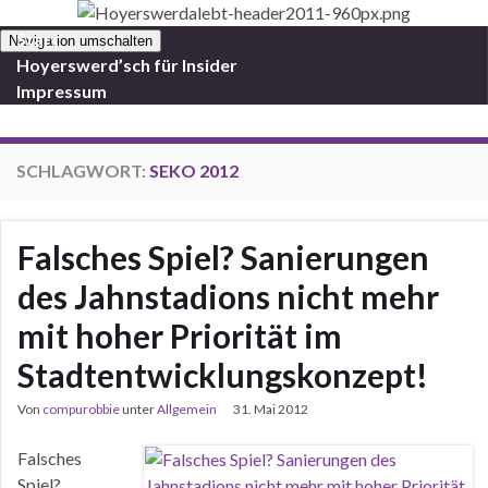
Start
Navigation umschalten
Hoyerswerd’sch für Insider
Impressum
SCHLAGWORT:
SEKO 2012
Falsches Spiel? Sanierungen
des Jahnstadions nicht mehr
mit hoher Priorität im
Stadtentwicklungskonzept!
Von
compurobbie
unter
Allgemein
31. Mai 2012
Falsches
Spiel?