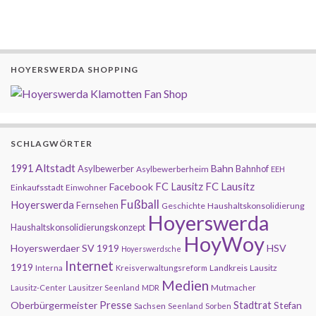
HOYERSWERDA SHOPPING
SCHLAGWÖRTER
Altstadt
1991
Bahn
Asylbewerber
Bahnhof
Asylbewerberheim
EEH
FC Lausitz
Facebook
FC Lausitz
Einkaufsstadt
Einwohner
Fußball
Hoyerswerda
Fernsehen
Geschichte
Haushaltskonsolidierung
Hoyerswerda
Haushaltskonsolidierungskonzept
HoyWoy
Hoyerswerdaer SV 1919
HSV
Hoyerswerdsche
Internet
1919
Landkreis
Lausitz
Interna
Kreisverwaltungsreform
Medien
Mutmacher
Lausitz-Center
Lausitzer Seenland
MDR
Presse
Oberbürgermeister
Stadtrat
Stefan
Sachsen
Seenland
Sorben