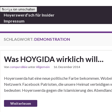
Start
Navigation umschalten
Hoyerswerd’sch für Insider
Impressum
SCHLAGWORT:
DEMONSTRATION
Was HOYGIDA wirklich will…
Von
compurobbie
unter
Allgemein
16. Dezember 2014
Hoyerswerda hat eine neue politische Farbe bekommen. Wobei: So
Netzwerk Facebook Patrioten, die unsere Heimat verteidigen w
bedeuten: Hoyerswerda gegen die Islamisierung des Abendland
Weiterlesen