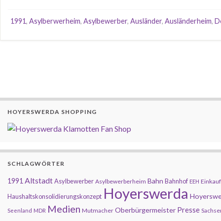
1991
,
Asylberwerheim
,
Asylbewerber
,
Ausländer
,
Ausländerheim
,
D
HOYERSWERDA SHOPPING
SCHLAGWÖRTER
Altstadt
1991
Bahn
Asylbewerber
Bahnhof
Asylbewerberheim
Einkauf
EEH
Hoyerswerda
Hoyerswe
Haushaltskonsolidierungskonzept
Medien
Presse
Oberbürgermeister
Mutmacher
Sachse
Seenland
MDR