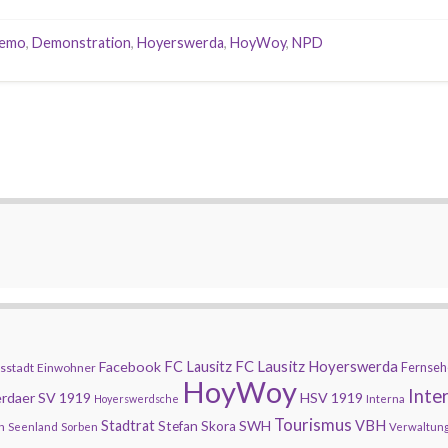
emo
,
Demonstration
,
Hoyerswerda
,
HoyWoy
,
NPD
FC Lausitz Hoyerswerda
Facebook
FC Lausitz
Fernseh
sstadt
Einwohner
HoyWoy
Inte
rdaer SV 1919
HSV 1919
Hoyerswerdsche
Interna
Tourismus
Stadtrat
SWH
VBH
Stefan Skora
n
Seenland
Sorben
Verwaltun