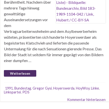
Berühmtheit. Nachdem über
mehrere Tage hinweg
gewalttätige
Auseinandersetzungen vor
dem
Vertragsarbeiterwohnheim und dem Asylbewerberheim
wüteten, präsentierten sich hunderte Hoyerswerdaer als
begeistertes Klatschvieh und lieferten die passende
Untermalung für die nach Sensationen gierende Presse. Das
Bild der Stadt ist seitdem für immer geprägt von den Bildern
einer dumpfen …
Weiterlesen
1991
,
Bundestag
,
Gregor Gysi
,
Hoyerswerda
,
HoyWoy
,
Linke
,
Linkspartei
,
PDS
Kommentar hinterlassen