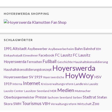
HOYERSWERDA SHOPPING
SCHLAGWÖRTER
Altstadt
1991
Bahn
Asylbewerber
Bahnhof
Asylbewerberheim
EEH
FC Lausitz
Facebook
FC Lausitz
Einkaufsstadt
Einwohner
Fußball
Hoyerswerda
Fernsehen
Geschichte
Haushaltskonsolidierung
Hoyerswerda
Haushaltskonsolidierungskonzept
HoyWoy
Hoyerswerdaer SV 1919
HSV
Hoyerswerdsche
Internet
1919
Landkreis
Lausitz
Interna
Kreisverwaltungsreform
Medien
Mutmacher
Lausitz-Center
Lausitzer Seenland
MDR
Presse
Oberbürgermeister
Stadtrat
Stefan
Sachsen
Seenland
Sorben
Tourismus
Zoo
SWH
VBH
Skora
Wirtschaft
Verwaltungsreform