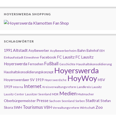
HOYERSWERDA SHOPPING
SCHLAGWÖRTER
Altstadt
1991
Bahn
Asylbewerber
Bahnhof
Asylbewerberheim
EEH
FC Lausitz
Facebook
FC Lausitz
Einkaufsstadt
Einwohner
Fußball
Hoyerswerda
Fernsehen
Geschichte
Haushaltskonsolidierung
Hoyerswerda
Haushaltskonsolidierungskonzept
HoyWoy
Hoyerswerdaer SV 1919
HSV
Hoyerswerdsche
Internet
1919
Landkreis
Lausitz
Interna
Kreisverwaltungsreform
Medien
Mutmacher
Lausitz-Center
Lausitzer Seenland
MDR
Presse
Oberbürgermeister
Stadtrat
Stefan
Sachsen
Seenland
Sorben
Tourismus
Zoo
SWH
VBH
Skora
Wirtschaft
Verwaltungsreform