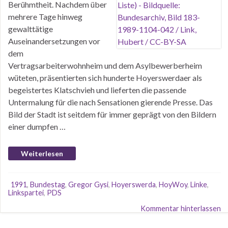
Berühmtheit. Nachdem über
mehrere Tage hinweg
gewalttätige
Auseinandersetzungen vor
dem
Vertragsarbeiterwohnheim und dem Asylbewerberheim
wüteten, präsentierten sich hunderte Hoyerswerdaer als
begeistertes Klatschvieh und lieferten die passende
Untermalung für die nach Sensationen gierende Presse. Das
Bild der Stadt ist seitdem für immer geprägt von den Bildern
einer dumpfen …
Weiterlesen
1991
,
Bundestag
,
Gregor Gysi
,
Hoyerswerda
,
HoyWoy
,
Linke
,
Linkspartei
,
PDS
Kommentar hinterlassen