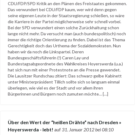
CDU/FDP/SPD Kritik an den Plänen des Freistaates gekommen.
Das verwundert bei CDU/FDP kaum, wer wird denn gegen
seine eigenen Leute in der Staatsregierung schießen, so wäre
die Karriere in der Partei möglicherweise sehr schnell vorbei.
Bei der SPD verwundert einen solche Zurückhaltung schon
lange nicht mehr. Da versucht man (auch bundespolitisch) noch
immer die richtige Orientierung zu finden. Dabei ist das Thema
Gerechtigkeit doch das Urthema der Sozialdemokraten. Nun
haben wir da noch die Linkspartei. Deren
Bundesgeschäftsführerin (!) Caren Lay und
Bundestagsabgeordnete des Wahlkreises Hoyerswerda (u.a.)
hat sich nun mit einer Protestnote an die Presse gewendet.
Die Lausitzer Rundschau zitiert: Das schwarz-gelbe Kabinett
unter Ministerpräsident Tillich sollte sich so langsam einmal
überlegen, wie viel es der Stadt und vor allem ihren
Bürgerinnen und Bürgern noch zumuten möchte… […]
Über den Wert der “heißen Drähte” nach Dresden »
Hoyerswerda - lebt!
auf
31. Januar 2012
bei 08:10