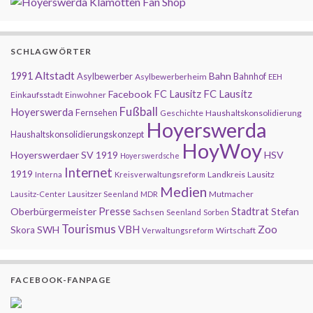
SCHLAGWÖRTER
Altstadt
1991
Bahn
Asylbewerber
Bahnhof
Asylbewerberheim
EEH
FC Lausitz
Facebook
FC Lausitz
Einkaufsstadt
Einwohner
Fußball
Hoyerswerda
Fernsehen
Geschichte
Haushaltskonsolidierung
Hoyerswerda
Haushaltskonsolidierungskonzept
HoyWoy
Hoyerswerdaer SV 1919
HSV
Hoyerswerdsche
Internet
1919
Landkreis
Lausitz
Interna
Kreisverwaltungsreform
Medien
Mutmacher
Lausitz-Center
Lausitzer Seenland
MDR
Presse
Oberbürgermeister
Stadtrat
Stefan
Sachsen
Seenland
Sorben
Tourismus
Zoo
SWH
VBH
Skora
Wirtschaft
Verwaltungsreform
FACEBOOK-FANPAGE