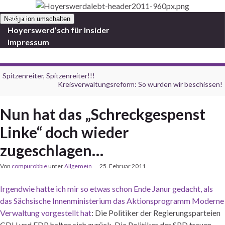
Start
Navigation umschalten
Hoyerswerd’sch für Insider
Impressum
Spitzenreiter, Spitzenreiter!!!
Kreisverwaltungsreform: So wurden wir beschissen!
Nun hat das „Schreckgespenst
Linke“ doch wieder
zugeschlagen…
Von
compurobbie
unter
Allgemein
25. Februar 2011
Irgendwie hatte ich mir so etwas schon Ende Janur gedacht, als
das Sächsische Innenministerium das Aktionsprogramm Moderne
Verwaltung vorgestellt hat
: Die Politiker der Regierungsparteien
CDU und FDP halten sich zurück. Die Politiker der SPD trauen