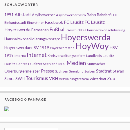
SCHLAGWÖRTER
Altstadt
1991
Bahn
Asylbewerber
Bahnhof
Asylbewerberheim
EEH
FC Lausitz
Facebook
FC Lausitz
Einkaufsstadt
Einwohner
Fußball
Hoyerswerda
Fernsehen
Geschichte
Haushaltskonsolidierung
Hoyerswerda
Haushaltskonsolidierungskonzept
HoyWoy
Hoyerswerdaer SV 1919
HSV
Hoyerswerdsche
Internet
1919
Landkreis
Lausitz
Interna
Kreisverwaltungsreform
Medien
Mutmacher
Lausitz-Center
Lausitzer Seenland
MDR
Presse
Oberbürgermeister
Stadtrat
Stefan
Sachsen
Seenland
Sorben
Tourismus
Zoo
SWH
VBH
Skora
Wirtschaft
Verwaltungsreform
FACEBOOK-FANPAGE