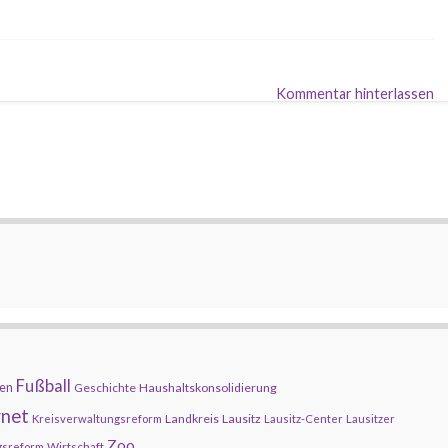
Kommentar hinterlassen
Fußball
en
Geschichte
Haushaltskonsolidierung
rnet
Landkreis
Lausitz
Kreisverwaltungsreform
Lausitz-Center
Lausitzer
Zoo
Wirtschaft
gsreform