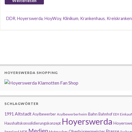
Weiterlesen
DDR
,
Hoyerswerda
,
HoyWoy
,
Klinikum
,
Krankenhaus
,
Kreiskranke
HOYERSWERDA SHOPPING
SCHLAGWÖRTER
Altstadt
1991
Bahn
Asylbewerber
Bahnhof
Asylbewerberheim
Einkauf
EEH
Hoyerswerda
Hoyerswe
Haushaltskonsolidierungskonzept
Medien
Presse
Oberbürgermeister
Mutmacher
Sachse
Seenland
MDR