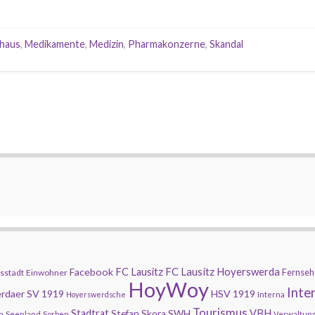
nhaus
,
Medikamente
,
Medizin
,
Pharmakonzerne
,
Skandal
FC Lausitz Hoyerswerda
Facebook
FC Lausitz
Fernseh
sstadt
Einwohner
HoyWoy
Inte
rdaer SV 1919
HSV 1919
Hoyerswerdsche
Interna
Tourismus
Stadtrat
SWH
VBH
Stefan Skora
n
Seenland
Sorben
Verwaltun