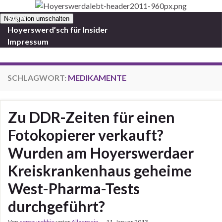
Start
Navigation umschalten
Hoyerswerd’sch für Insider
Impressum
SCHLAGWORT:
MEDIKAMENTE
Zu DDR-Zeiten für einen
Fotokopierer verkauft?
Wurden am Hoyerswerdaer
Kreiskrankenhaus geheime
West-Pharma-Tests
durchgeführt?
Von
compurobbie
unter
Allgemein
11. Januar 2013