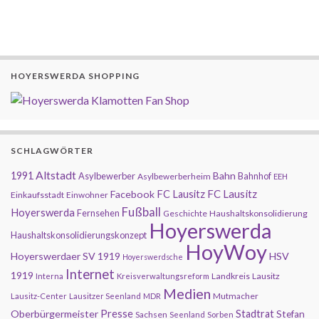
HOYERSWERDA SHOPPING
SCHLAGWÖRTER
Altstadt
1991
Bahn
Asylbewerber
Bahnhof
Asylbewerberheim
EEH
FC Lausitz
Facebook
FC Lausitz
Einkaufsstadt
Einwohner
Fußball
Hoyerswerda
Fernsehen
Geschichte
Haushaltskonsolidierung
Hoyerswerda
Haushaltskonsolidierungskonzept
HoyWoy
Hoyerswerdaer SV 1919
HSV
Hoyerswerdsche
Internet
1919
Landkreis
Lausitz
Interna
Kreisverwaltungsreform
Medien
Mutmacher
Lausitz-Center
Lausitzer Seenland
MDR
Presse
Oberbürgermeister
Stadtrat
Stefan
Sachsen
Seenland
Sorben