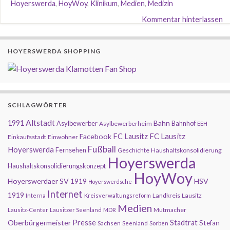
Hoyerswerda
,
HoyWoy
,
Klinikum
,
Medien
,
Medizin
Kommentar hinterlassen
HOYERSWERDA SHOPPING
SCHLAGWÖRTER
Altstadt
1991
Bahn
Asylbewerber
Bahnhof
Asylbewerberheim
EEH
FC Lausitz
Facebook
FC Lausitz
Einkaufsstadt
Einwohner
Fußball
Hoyerswerda
Fernsehen
Geschichte
Haushaltskonsolidierung
Hoyerswerda
Haushaltskonsolidierungskonzept
HoyWoy
Hoyerswerdaer SV 1919
HSV
Hoyerswerdsche
Internet
1919
Landkreis
Lausitz
Interna
Kreisverwaltungsreform
Medien
Mutmacher
Lausitz-Center
Lausitzer Seenland
MDR
Presse
Oberbürgermeister
Stadtrat
Stefan
Sachsen
Seenland
Sorben