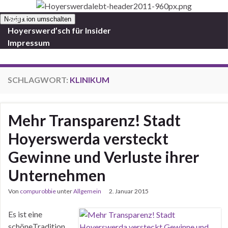
Start
Navigation umschalten
Hoyerswerd’sch für Insider
Impressum
SCHLAGWORT:
KLINIKUM
Mehr Transparenz! Stadt
Hoyerswerda versteckt
Gewinne und Verluste ihrer
Unternehmen
Von
compurobbie
unter
Allgemein
2. Januar 2015
Es ist eine
schöneTradition