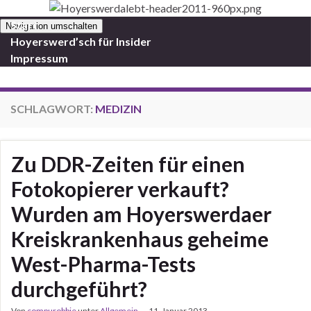
Start
Navigation umschalten
Hoyerswerd’sch für Insider
Impressum
SCHLAGWORT:
MEDIZIN
Zu DDR-Zeiten für einen
Fotokopierer verkauft?
Wurden am Hoyerswerdaer
Kreiskrankenhaus geheime
West-Pharma-Tests
durchgeführt?
Von
compurobbie
unter
Allgemein
11. Januar 2013