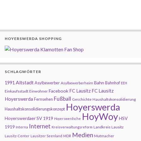
HOYERSWERDA SHOPPING
SCHLAGWÖRTER
Altstadt
1991
Bahn
Asylbewerber
Bahnhof
Asylbewerberheim
EEH
FC Lausitz
Facebook
FC Lausitz
Einkaufsstadt
Einwohner
Fußball
Hoyerswerda
Fernsehen
Geschichte
Haushaltskonsolidierung
Hoyerswerda
Haushaltskonsolidierungskonzept
HoyWoy
Hoyerswerdaer SV 1919
HSV
Hoyerswerdsche
Internet
1919
Landkreis
Lausitz
Interna
Kreisverwaltungsreform
Medien
Mutmacher
Lausitz-Center
Lausitzer Seenland
MDR