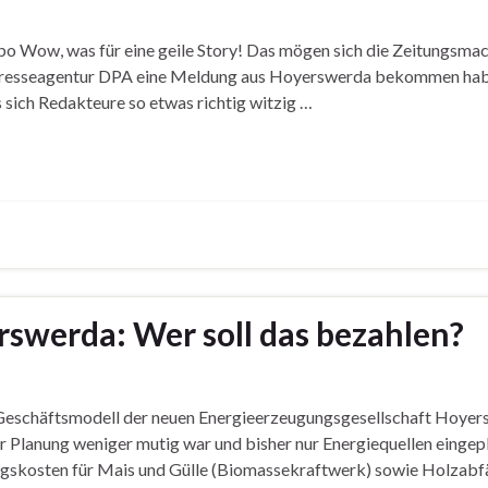
o Wow, was für eine geile Story! Das mögen sich die Zeitungsmac
n Presseagentur DPA eine Meldung aus Hoyerswerda bekommen habe
 sich Redakteure so etwas richtig witzig …
swerda: Wer soll das bezahlen?
en Geschäftsmodell der neuen Energieerzeugungsgesellschaft Ho
r Planung weniger mutig war und bisher nur Energiequellen eingepl
ugskosten für Mais und Gülle (Biomassekraftwerk) sowie Holzabfä