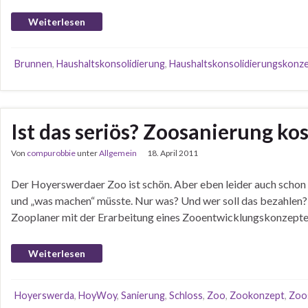
Weiterlesen
Brunnen
,
Haushaltskonsolidierung
,
Haushaltskonsolidierungskonz
Ist das seriös? Zoosanierung kos
Von
compurobbie
unter
Allgemein
18. April 2011
Der Hoyerswerdaer Zoo ist schön. Aber eben leider auch schon 
und „was machen“ müsste. Nur was? Und wer soll das bezahlen? 
Zooplaner mit der Erarbeitung eines Zooentwicklungskonzept
Weiterlesen
Hoyerswerda
,
HoyWoy
,
Sanierung
,
Schloss
,
Zoo
,
Zookonzept
,
Zoo