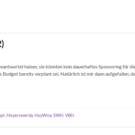
2)
 geantwortet haben, sie könnten kein dauerhaftes Sponsoring für 
 Budget bereits verplant sei. Natürlich ist mir dann aufgefallen,
ept
,
Hoyerswerda
,
HoyWoy
,
SWH
,
VBH