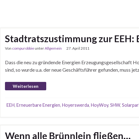
Stadtratszustimmung zur EEH: Ba
Von
compurobbie
unter
Allgemein
27. April 2011
Dass die neu zu gründende Energien Erzeugungsgesellschaft Hoy
sind, so wurde u.a. der neue Geschäftsführer gefunden, muss j
Weiterlesen
EEH
,
Erneuerbare Energien
,
Hoyerswerda
,
HoyWoy
,
SHW
,
Solarpar
Wenn alle Brünnlein fließen…