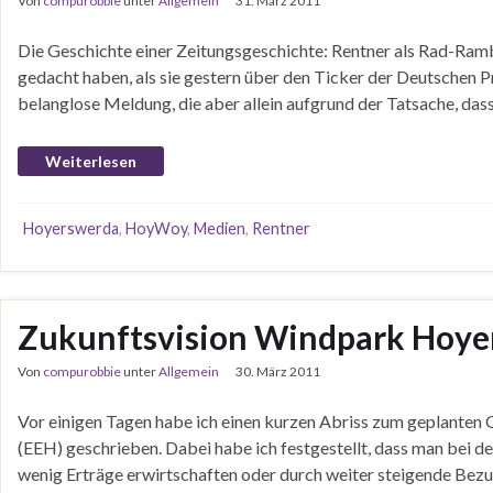
Von
compurobbie
unter
Allgemein
31. März 2011
Die Geschichte einer Zeitungsgeschichte: Rentner als Rad-Ramb
gedacht haben, als sie gestern über den Ticker der Deutsche
belanglose Meldung, die aber allein aufgrund der Tatsache, dass
Weiterlesen
Hoyerswerda
,
HoyWoy
,
Medien
,
Rentner
Zukunftsvision Windpark Hoyer
Von
compurobbie
unter
Allgemein
30. März 2011
Vor einigen Tagen habe ich einen kurzen Abriss zum geplant
(EEH) geschrieben. Dabei habe ich festgestellt, dass man bei de
wenig Erträge erwirtschaften oder durch weiter steigende Bez